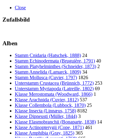
Close
Zufallsbild
Alben
Stamm Cnidaria (Hatschek, 1888)
24
Stamm Echinodermata (Bruguière, 1791)
40
Stamm Platyhelminthes (Schneider, 1873)
2
Stamm Annelida (Lamarck, 1809)
34
Stamm Mollusca (Cuvier, 1797)
1826
Unterstamm Crustacea (Brünnich, 1772)
253
Unterstamm Myriapoda (Latreille, 1802)
69
Klasse Merostomata (Woodward, 1866)
1
Klasse Arachnida (Cuvier, 1812)
537
Klasse Collembola (Lubbock, 1870)
25
Klasse Insecta (Linnæus, 1758)
8182
Klasse Dipneusti (Müller, 1844)
3
Klasse Elasmobranchii (Bonaparte, 1838)
14
Klasse Actinopterygii (Cope, 1871)
461
Klasse Amphibia (Gray, 1825)
365