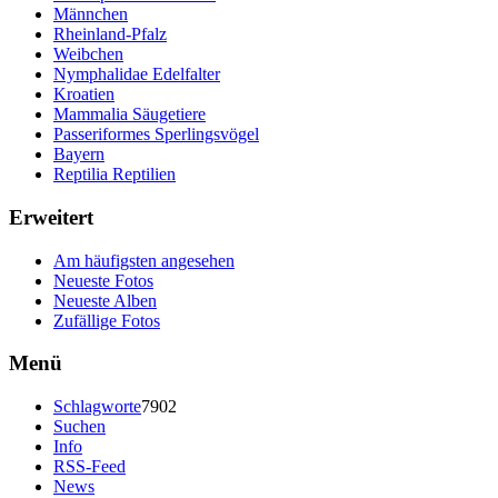
Männchen
Rheinland-Pfalz
Weibchen
Nymphalidae Edelfalter
Kroatien
Mammalia Säugetiere
Passeriformes Sperlingsvögel
Bayern
Reptilia Reptilien
Erweitert
Am häufigsten angesehen
Neueste Fotos
Neueste Alben
Zufällige Fotos
Menü
Schlagworte
7902
Suchen
Info
RSS-Feed
News