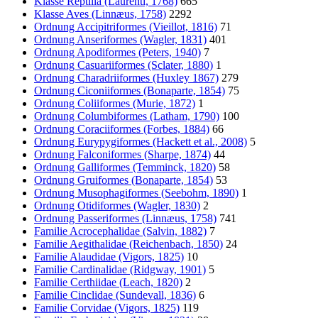
Klasse Reptilia (Laurenti, 1768)
665
Klasse Aves (Linnæus, 1758)
2292
Ordnung Accipitriformes (Vieillot, 1816)
71
Ordnung Anseriformes (Wagler, 1831)
401
Ordnung Apodiformes (Peters, 1940)
7
Ordnung Casuariiformes (Sclater, 1880)
1
Ordnung Charadriiformes (Huxley 1867)
279
Ordnung Ciconiiformes (Bonaparte, 1854)
75
Ordnung Coliiformes (Murie, 1872)
1
Ordnung Columbiformes (Latham, 1790)
100
Ordnung Coraciiformes (Forbes, 1884)
66
Ordnung Eurypygiformes (Hackett et al., 2008)
5
Ordnung Falconiformes (Sharpe, 1874)
44
Ordnung Galliformes (Temminck, 1820)
58
Ordnung Gruiformes (Bonaparte, 1854)
53
Ordnung Musophagiformes (Seebohm, 1890)
1
Ordnung Otidiformes (Wagler, 1830)
2
Ordnung Passeriformes (Linnæus, 1758)
741
Familie Acrocephalidae (Salvin, 1882)
7
Familie Aegithalidae (Reichenbach, 1850)
24
Familie Alaudidae (Vigors, 1825)
10
Familie Cardinalidae (Ridgway, 1901)
5
Familie Certhiidae (Leach, 1820)
2
Familie Cinclidae (Sundevall, 1836)
6
Familie Corvidae (Vigors, 1825)
119