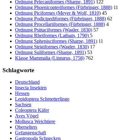
Ordnung Pelecaniformes (Sharpe, 1891)
122
Ordnung Phoenicopteriformes (Fürbringer, 1888)
11
Ordnung Piciformes (Meyer & Wolf, 1810)
45
Ordnung Podicipediformes (Fürbringer, 1888)
62
Ordnung Procellariiformes (Fürbringer, 1888)
4
Ordnung Psittaciformes (Wagler, 1830)
57
Ordnung Rheiformes (Latham, 1790)
5
Ordnung Sphenisciformes (Sharpe, 1891)
11
Ordnung Strigiformes (Wagler, 1830)
17
Ordnung Suliformes (Sharpe, 1891)
53
Klasse Mammalia (Linnæus, 1758)
762
Schlagworte
Deutschland
Insecta Insekten
Hessen
Lepidoptera Schmetterlinge
Sachsen
Coleoptera Käfer
Aves Vögel
Mollusca Weichtiere
Oberselters
Gefangenschaft
Gastropoda Schnecken