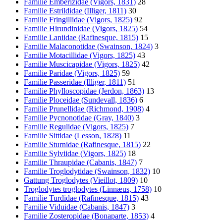
Familie Emberizidae (Vigors, 1831)
28
Familie Estrildidae (Illiger, 1811)
30
Familie Fringillidae (Vigors, 1825)
92
Familie Hirundinidae (Vigors, 1825)
54
Familie Laniidae (Rafinesque, 1815)
15
Familie Malaconotidae (Swainson, 1824)
3
Familie Motacillidae (Vigors, 1825)
43
Familie Muscicapidae (Vigors, 1825)
42
Familie Paridae (Vigors, 1825)
59
Familie Passeridae (Illiger, 1811)
51
Familie Phylloscopidae (Jerdon, 1863)
13
Familie Ploceidae (Sundevall, 1836)
6
Familie Prunellidae (Richmond, 1908)
4
Familie Pycnonotidae (Gray, 1840)
3
Familie Regulidae (Vigors, 1825)
7
Familie Sittidae (Lesson, 1828)
11
Familie Sturnidae (Rafinesque, 1815)
22
Familie Sylviidae (Vigors, 1825)
18
Familie Thraupidae (Cabanis, 1847)
7
Familie Troglodytidae (Swainson, 1832)
10
Gattung Troglodytes (Vieillot, 1809)
10
Troglodytes troglodytes (Linnæus, 1758)
10
Familie Turdidae (Rafinesque, 1815)
43
Familie Viduidae (Cabanis, 1847)
3
Familie Zosteropidae (Bonaparte, 1853)
4