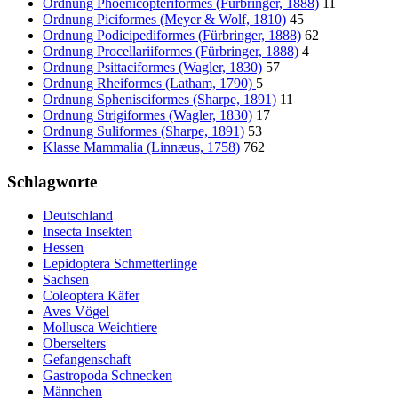
Ordnung Phoenicopteriformes (Fürbringer, 1888)
11
Ordnung Piciformes (Meyer & Wolf, 1810)
45
Ordnung Podicipediformes (Fürbringer, 1888)
62
Ordnung Procellariiformes (Fürbringer, 1888)
4
Ordnung Psittaciformes (Wagler, 1830)
57
Ordnung Rheiformes (Latham, 1790)
5
Ordnung Sphenisciformes (Sharpe, 1891)
11
Ordnung Strigiformes (Wagler, 1830)
17
Ordnung Suliformes (Sharpe, 1891)
53
Klasse Mammalia (Linnæus, 1758)
762
Schlagworte
Deutschland
Insecta Insekten
Hessen
Lepidoptera Schmetterlinge
Sachsen
Coleoptera Käfer
Aves Vögel
Mollusca Weichtiere
Oberselters
Gefangenschaft
Gastropoda Schnecken
Männchen