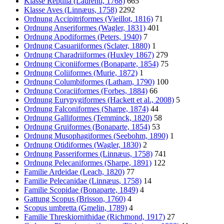
Klasse Reptilia (Laurenti, 1768)
665
Klasse Aves (Linnæus, 1758)
2292
Ordnung Accipitriformes (Vieillot, 1816)
71
Ordnung Anseriformes (Wagler, 1831)
401
Ordnung Apodiformes (Peters, 1940)
7
Ordnung Casuariiformes (Sclater, 1880)
1
Ordnung Charadriiformes (Huxley 1867)
279
Ordnung Ciconiiformes (Bonaparte, 1854)
75
Ordnung Coliiformes (Murie, 1872)
1
Ordnung Columbiformes (Latham, 1790)
100
Ordnung Coraciiformes (Forbes, 1884)
66
Ordnung Eurypygiformes (Hackett et al., 2008)
5
Ordnung Falconiformes (Sharpe, 1874)
44
Ordnung Galliformes (Temminck, 1820)
58
Ordnung Gruiformes (Bonaparte, 1854)
53
Ordnung Musophagiformes (Seebohm, 1890)
1
Ordnung Otidiformes (Wagler, 1830)
2
Ordnung Passeriformes (Linnæus, 1758)
741
Ordnung Pelecaniformes (Sharpe, 1891)
122
Familie Ardeidae (Leach, 1820)
77
Familie Pelecanidae (Linnæus, 1758)
14
Familie Scopidae (Bonaparte, 1849)
4
Gattung Scopus (Brisson, 1760)
4
Scopus umbretta (Gmelin, 1789)
4
Familie Threskiornithidae (Richmond, 1917)
27