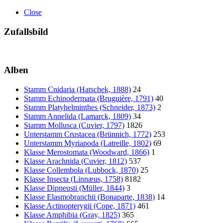
Close
Zufallsbild
Alben
Stamm Cnidaria (Hatschek, 1888)
24
Stamm Echinodermata (Bruguière, 1791)
40
Stamm Platyhelminthes (Schneider, 1873)
2
Stamm Annelida (Lamarck, 1809)
34
Stamm Mollusca (Cuvier, 1797)
1826
Unterstamm Crustacea (Brünnich, 1772)
253
Unterstamm Myriapoda (Latreille, 1802)
69
Klasse Merostomata (Woodward, 1866)
1
Klasse Arachnida (Cuvier, 1812)
537
Klasse Collembola (Lubbock, 1870)
25
Klasse Insecta (Linnæus, 1758)
8182
Klasse Dipneusti (Müller, 1844)
3
Klasse Elasmobranchii (Bonaparte, 1838)
14
Klasse Actinopterygii (Cope, 1871)
461
Klasse Amphibia (Gray, 1825)
365