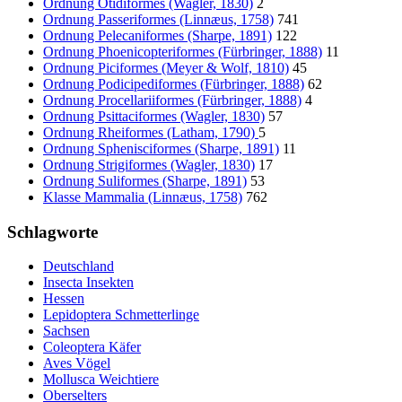
Ordnung Otidiformes (Wagler, 1830)
2
Ordnung Passeriformes (Linnæus, 1758)
741
Ordnung Pelecaniformes (Sharpe, 1891)
122
Ordnung Phoenicopteriformes (Fürbringer, 1888)
11
Ordnung Piciformes (Meyer & Wolf, 1810)
45
Ordnung Podicipediformes (Fürbringer, 1888)
62
Ordnung Procellariiformes (Fürbringer, 1888)
4
Ordnung Psittaciformes (Wagler, 1830)
57
Ordnung Rheiformes (Latham, 1790)
5
Ordnung Sphenisciformes (Sharpe, 1891)
11
Ordnung Strigiformes (Wagler, 1830)
17
Ordnung Suliformes (Sharpe, 1891)
53
Klasse Mammalia (Linnæus, 1758)
762
Schlagworte
Deutschland
Insecta Insekten
Hessen
Lepidoptera Schmetterlinge
Sachsen
Coleoptera Käfer
Aves Vögel
Mollusca Weichtiere
Oberselters