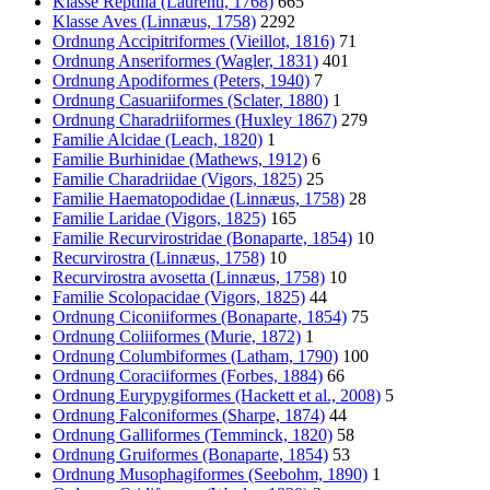
Klasse Reptilia (Laurenti, 1768)
665
Klasse Aves (Linnæus, 1758)
2292
Ordnung Accipitriformes (Vieillot, 1816)
71
Ordnung Anseriformes (Wagler, 1831)
401
Ordnung Apodiformes (Peters, 1940)
7
Ordnung Casuariiformes (Sclater, 1880)
1
Ordnung Charadriiformes (Huxley 1867)
279
Familie Alcidae (Leach, 1820)
1
Familie Burhinidae (Mathews, 1912)
6
Familie Charadriidae (Vigors, 1825)
25
Familie Haematopodidae (Linnæus, 1758)
28
Familie Laridae (Vigors, 1825)
165
Familie Recurvirostridae (Bonaparte, 1854)
10
Recurvirostra (Linnæus, 1758)
10
Recurvirostra avosetta (Linnæus, 1758)
10
Familie Scolopacidae (Vigors, 1825)
44
Ordnung Ciconiiformes (Bonaparte, 1854)
75
Ordnung Coliiformes (Murie, 1872)
1
Ordnung Columbiformes (Latham, 1790)
100
Ordnung Coraciiformes (Forbes, 1884)
66
Ordnung Eurypygiformes (Hackett et al., 2008)
5
Ordnung Falconiformes (Sharpe, 1874)
44
Ordnung Galliformes (Temminck, 1820)
58
Ordnung Gruiformes (Bonaparte, 1854)
53
Ordnung Musophagiformes (Seebohm, 1890)
1