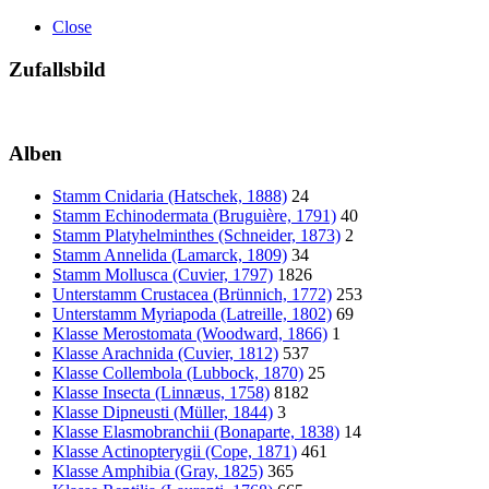
Close
Zufallsbild
Alben
Stamm Cnidaria (Hatschek, 1888)
24
Stamm Echinodermata (Bruguière, 1791)
40
Stamm Platyhelminthes (Schneider, 1873)
2
Stamm Annelida (Lamarck, 1809)
34
Stamm Mollusca (Cuvier, 1797)
1826
Unterstamm Crustacea (Brünnich, 1772)
253
Unterstamm Myriapoda (Latreille, 1802)
69
Klasse Merostomata (Woodward, 1866)
1
Klasse Arachnida (Cuvier, 1812)
537
Klasse Collembola (Lubbock, 1870)
25
Klasse Insecta (Linnæus, 1758)
8182
Klasse Dipneusti (Müller, 1844)
3
Klasse Elasmobranchii (Bonaparte, 1838)
14
Klasse Actinopterygii (Cope, 1871)
461
Klasse Amphibia (Gray, 1825)
365