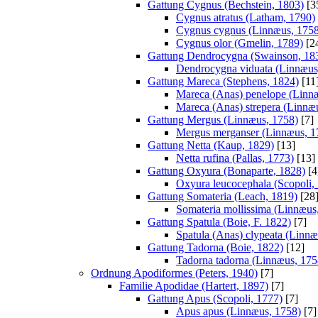
Gattung Cygnus (Bechstein, 1803)
[3
Cygnus atratus (Latham, 1790)
Cygnus cygnus (Linnæus, 1758
Cygnus olor (Gmelin, 1789)
[2
Gattung Dendrocygna (Swainson, 18
Dendrocygna viduata (Linnæus
Gattung Mareca (Stephens, 1824)
[11
Mareca (Anas) penelope (Linn
Mareca (Anas) strepera (Linnæ
Gattung Mergus (Linnæus, 1758)
[7]
Mergus merganser (Linnæus, 1
Gattung Netta (Kaup, 1829)
[13]
Netta rufina (Pallas, 1773)
[13]
Gattung Oxyura (Bonaparte, 1828)
[4
Oxyura leucocephala (Scopoli,
Gattung Somateria (Leach, 1819)
[28
Somateria mollissima (Linnæus
Gattung Spatula (Boie, F. 1822)
[7]
Spatula (Anas) clypeata (Linnæ
Gattung Tadorna (Boie, 1822)
[12]
Tadorna tadorna (Linnæus, 175
Ordnung Apodiformes (Peters, 1940)
[7]
Familie Apodidae (Hartert, 1897)
[7]
Gattung Apus (Scopoli, 1777)
[7]
Apus apus (Linnæus, 1758)
[7]