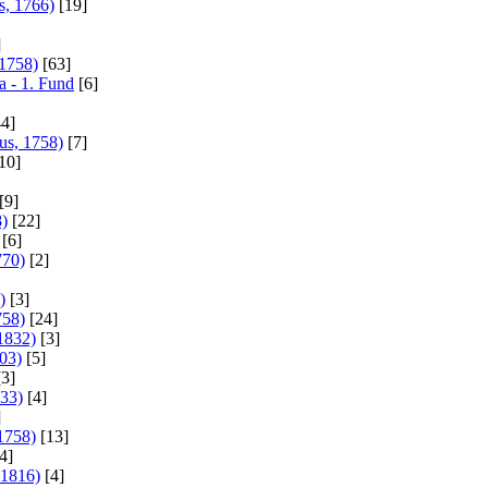
s, 1766)
[19]
]
 1758)
[63]
a - 1. Fund
[6]
4]
us, 1758)
[7]
10]
[9]
8)
[22]
[6]
770)
[2]
)
[3]
758)
[24]
 1832)
[3]
803)
[5]
3]
833)
[4]
]
1758)
[13]
4]
 1816)
[4]