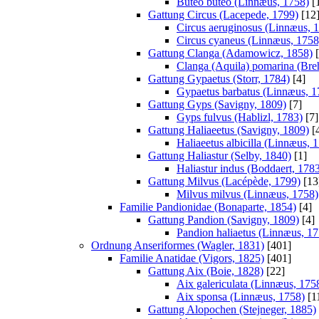
Buteo buteo (Linnæus, 1758)
[
Gattung Circus (Lacepede, 1799)
[12
Circus aeruginosus (Linnæus, 
Circus cyaneus (Linnæus, 1758
Gattung Clanga (Adamowicz, 1858)
[
Clanga (Aquila) pomarina (Bre
Gattung Gypaetus (Storr, 1784)
[4]
Gypaetus barbatus (Linnæus, 1
Gattung Gyps (Savigny, 1809)
[7]
Gyps fulvus (Hablizl, 1783)
[7]
Gattung Haliaeetus (Savigny, 1809)
[
Haliaeetus albicilla (Linnæus, 
Gattung Haliastur (Selby, 1840)
[1]
Haliastur indus (Boddaert, 178
Gattung Milvus (Lacépède, 1799)
[13
Milvus milvus (Linnæus, 1758)
Familie Pandionidae (Bonaparte, 1854)
[4]
Gattung Pandion (Savigny, 1809)
[4]
Pandion haliaetus (Linnæus, 17
Ordnung Anseriformes (Wagler, 1831)
[401]
Familie Anatidae (Vigors, 1825)
[401]
Gattung Aix (Boie, 1828)
[22]
Aix galericulata (Linnæus, 175
Aix sponsa (Linnæus, 1758)
[1
Gattung Alopochen (Stejneger, 1885)