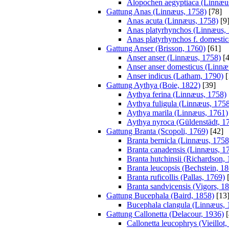
Alopochen aegyptiaca (Linnæu
Gattung Anas (Linnæus, 1758)
[78]
Anas acuta (Linnæus, 1758)
[9
Anas platyrhynchos (Linnæus,
Anas platyrhynchos f. domestic
Gattung Anser (Brisson, 1760)
[61]
Anser anser (Linnæus, 1758)
[4
Anser anser domesticus (Linnæ
Anser indicus (Latham, 1790)
[
Gattung Aythya (Boie, 1822)
[39]
Aythya ferina (Linnæus, 1758)
Aythya fuligula (Linnæus, 175
Aythya marila (Linnæus, 1761)
Aythya nyroca (Güldenstädt, 1
Gattung Branta (Scopoli, 1769)
[42]
Branta bernicla (Linnæus, 1758
Branta canadensis (Linnæus, 1
Branta hutchinsii (Richardson,
Branta leucopsis (Bechstein, 1
Branta ruficollis (Pallas, 1769)
[
Branta sandvicensis (Vigors, 1
Gattung Bucephala (Baird, 1858)
[13
Bucephala clangula (Linnæus, 
Gattung Callonetta (Delacour, 1936)
[
Callonetta leucophrys (Vieillot,