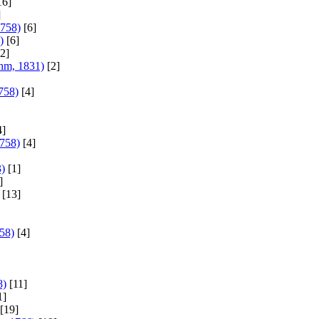
16]
]
1758)
[6]
)
[6]
2]
hm, 1831)
[2]
758)
[4]
4]
1758)
[4]
3)
[1]
]
[13]
58)
[4]
8)
[11]
1]
[19]