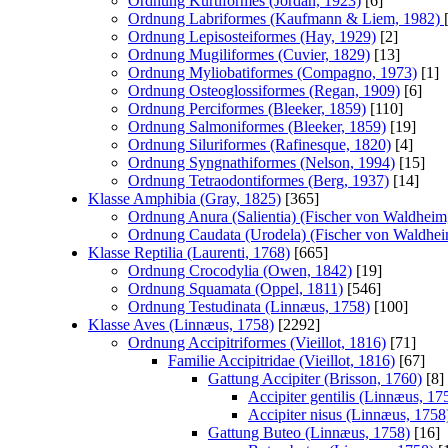
Ordnung Kurtiformes (Jordan, 1923)
[6]
Ordnung Labriformes (Kaufmann & Liem, 1982)
Ordnung Lepisosteiformes (Hay, 1929)
[2]
Ordnung Mugiliformes (Cuvier, 1829)
[13]
Ordnung Myliobatiformes (Compagno, 1973)
[1]
Ordnung Osteoglossiformes (Regan, 1909)
[6]
Ordnung Perciformes (Bleeker, 1859)
[110]
Ordnung Salmoniformes (Bleeker, 1859)
[19]
Ordnung Siluriformes (Rafinesque, 1820)
[4]
Ordnung Syngnathiformes (Nelson, 1994)
[15]
Ordnung Tetraodontiformes (Berg, 1937)
[14]
Klasse Amphibia (Gray, 1825)
[365]
Ordnung Anura (Salientia) (Fischer von Waldheim
Ordnung Caudata (Urodela) (Fischer von Waldhei
Klasse Reptilia (Laurenti, 1768)
[665]
Ordnung Crocodylia (Owen, 1842)
[19]
Ordnung Squamata (Oppel, 1811)
[546]
Ordnung Testudinata (Linnæus, 1758)
[100]
Klasse Aves (Linnæus, 1758)
[2292]
Ordnung Accipitriformes (Vieillot, 1816)
[71]
Familie Accipitridae (Vieillot, 1816)
[67]
Gattung Accipiter (Brisson, 1760)
[8]
Accipiter gentilis (Linnæus, 17
Accipiter nisus (Linnæus, 1758
Gattung Buteo (Linnæus, 1758)
[16]