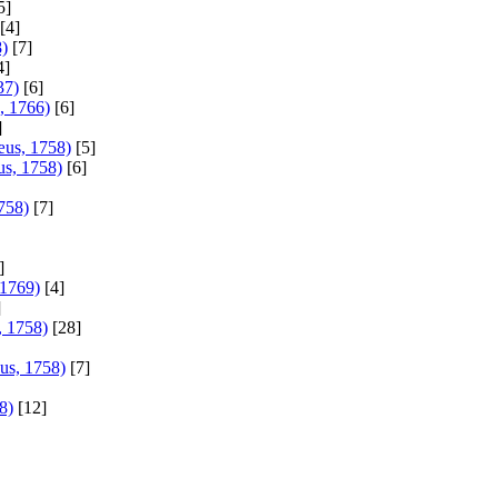
5]
[4]
)
[7]
4]
37)
[6]
, 1766)
[6]
]
æus, 1758)
[5]
us, 1758)
[6]
758)
[7]
]
 1769)
[4]
]
, 1758)
[28]
us, 1758)
[7]
8)
[12]