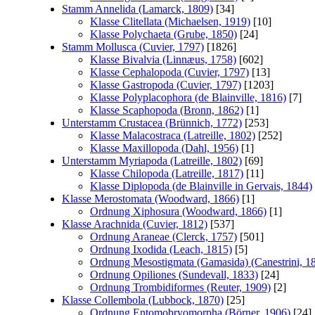
Stamm Annelida (Lamarck, 1809)
[34]
Klasse Clitellata (Michaelsen, 1919)
[10]
Klasse Polychaeta (Grube, 1850)
[24]
Stamm Mollusca (Cuvier, 1797)
[1826]
Klasse Bivalvia (Linnæus, 1758)
[602]
Klasse Cephalopoda (Cuvier, 1797)
[13]
Klasse Gastropoda (Cuvier, 1797)
[1203]
Klasse Polyplacophora (de Blainville, 1816)
[7]
Klasse Scaphopoda (Bronn, 1862)
[1]
Unterstamm Crustacea (Brünnich, 1772)
[253]
Klasse Malacostraca (Latreille, 1802)
[252]
Klasse Maxillopoda (Dahl, 1956)
[1]
Unterstamm Myriapoda (Latreille, 1802)
[69]
Klasse Chilopoda (Latreille, 1817)
[11]
Klasse Diplopoda (de Blainville in Gervais, 1844)
Klasse Merostomata (Woodward, 1866)
[1]
Ordnung Xiphosura (Woodward, 1866)
[1]
Klasse Arachnida (Cuvier, 1812)
[537]
Ordnung Araneae (Clerck, 1757)
[501]
Ordnung Ixodida (Leach, 1815)
[5]
Ordnung Mesostigmata (Gamasida) (Canestrini, 1
Ordnung Opiliones (Sundevall, 1833)
[24]
Ordnung Trombidiformes (Reuter, 1909)
[2]
Klasse Collembola (Lubbock, 1870)
[25]
Ordnung Entomobryomorpha (Börner, 1906)
[24]