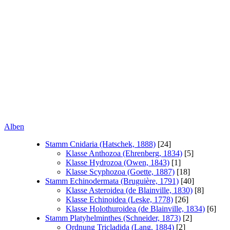
Alben
Stamm Cnidaria (Hatschek, 1888)
[24]
Klasse Anthozoa (Ehrenberg, 1834)
[5]
Klasse Hydrozoa (Owen, 1843)
[1]
Klasse Scyphozoa (Goette, 1887)
[18]
Stamm Echinodermata (Bruguière, 1791)
[40]
Klasse Asteroidea (de Blainville, 1830)
[8]
Klasse Echinoidea (Leske, 1778)
[26]
Klasse Holothuroidea (de Blainville, 1834)
[6]
Stamm Platyhelminthes (Schneider, 1873)
[2]
Ordnung Tricladida (Lang, 1884)
[2]