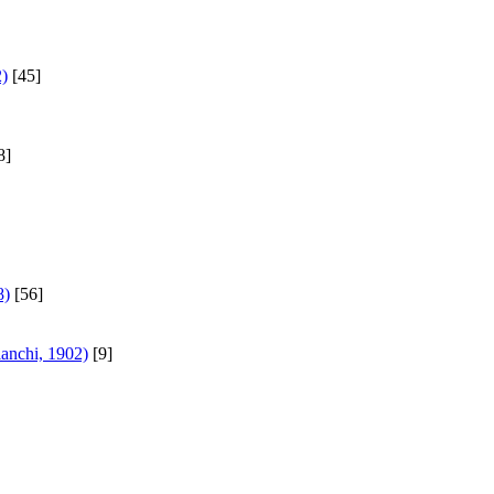
2)
[45]
8]
8)
[56]
anchi, 1902)
[9]