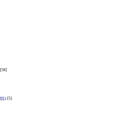
[58]
891)
[5]