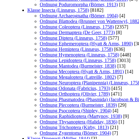
Ordnung Poduromorpha (Börner, 1913)
[1]
Klasse Insecta (Linnæus, 1758)
[8182]
Ordnung Archaeognatha (Börner, 1904)
[4]
Ordnung Blattodea (Brunner von Wattenwyl, 188
Ordnung Coleoptera (Linnæus, 1758)
[2357]
Ordnung Dermaptera (De Geer, 1773)
[8]
Ordnung Diptera (Linnæus, 1758)
[577]
Ordnung Ephemeroptera (Hyatt & Arms, 1890)
[3
Ordnung Hemiptera (Linnæus, 1758)
[636]
Ordnung Hymenoptera (Linnæus, 1758)
[448]
Ordnung Lepidoptera (Linnæus, 1758)
[3013]
Ordnung Mantodea (Burmeister, 1838)
[13]
Ordnung Mecoptera (Hyatt & Arms, 1891)
[14]
Ordnung Megaloptera (Latreille, 1802)
[7]
Ordnung Neuroptera (Planipennia) (Linnæus, 175
Ordnung Odonata (Fabricius, 1793)
[415]
Ordnung Orthoptera (Olivier, 1789)
[471]
Ordnung Phasmatodea (Phasmida) (Jacobson & Bi
Ordnung Plecoptera (Burmeister, 1839)
[29]
Ordnung Psocoptera (Shipley, 1904)
[4]
Ordnung Raphidioptera (Martynov, 1938)
[9]
Ordnung Thysanoptera (Haliday, 1836)
[1]
Ordnung Trichoptera (Kirby, 1813)
[21]
Ordnung Zygentoma (Börner, 1904)
[7]
Klasse Dipneusti (Müller, 1844)
[3]