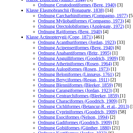
Ordnung Ceratodontiformes (Berg, 1940)
[3]
Klasse Elasmobranchii (Bonaparte, 1838)
[14]
Ordnung Carcharhiniformes (Compagno, 1977)
[5
Ordnung Myliobatiformes (Compagno, 1973)
[4]
Ordnung Orectolobiformes (Applegate, 1972)
[1]
Ordnung Rajiformes (Berg, 1940)
[4]
Klasse Actinopterygii (Cope, 1871)
[461]
Ordnung Acanthuriformes (Jordan, 1923)
[33]
Ordnung Acipenseriformes (Berg, 1940)
[6]
Ordnung Anabantiformes (Britz, 1995)
[1]
Ordnung Anguilliformes (Goodrich, 1909)
[3]
Ordnung Atheriniformes (Rosen, 1964)
[3]
Ordnung Aulopiformes (Rosen, 1973)
[1]
Ordnung Beloniformes (Linnæus, 1761)
[2]
Ordnung Beryciformes (Regan, 1911)
[2]
Ordnung Blenniiformes (Bleeker, 1859)
[70]
Ordnung Carangiformes (Jordan, 1923)
[3]
Ordnung Centrarchiformes (Bleeker, 1859)
[1]
Ordnung Characiformes (Goodrich, 1909)
[17]
Ordnung Cichliformes (Betancur-R. et al., 2013)
[
Ordnung Cypriniformes (Goodrich, 1909)
[58]
Ordnung Esociformes (Nelson, 1994)
[2]
Ordnung Gadiformes (Goodrich, 1909)
[1]
Ordnung Gobiiformes (Günther, 1880)
[21]