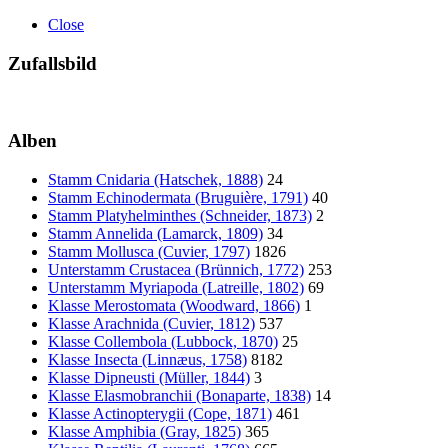
Close
Zufallsbild
Alben
Stamm Cnidaria (Hatschek, 1888)
24
Stamm Echinodermata (Bruguière, 1791)
40
Stamm Platyhelminthes (Schneider, 1873)
2
Stamm Annelida (Lamarck, 1809)
34
Stamm Mollusca (Cuvier, 1797)
1826
Unterstamm Crustacea (Brünnich, 1772)
253
Unterstamm Myriapoda (Latreille, 1802)
69
Klasse Merostomata (Woodward, 1866)
1
Klasse Arachnida (Cuvier, 1812)
537
Klasse Collembola (Lubbock, 1870)
25
Klasse Insecta (Linnæus, 1758)
8182
Klasse Dipneusti (Müller, 1844)
3
Klasse Elasmobranchii (Bonaparte, 1838)
14
Klasse Actinopterygii (Cope, 1871)
461
Klasse Amphibia (Gray, 1825)
365