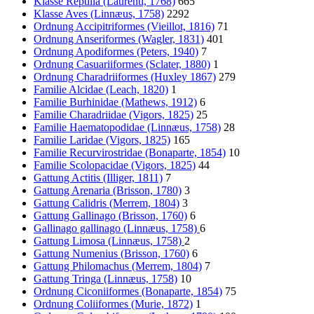
Klasse Reptilia (Laurenti, 1768)
665
Klasse Aves (Linnæus, 1758)
2292
Ordnung Accipitriformes (Vieillot, 1816)
71
Ordnung Anseriformes (Wagler, 1831)
401
Ordnung Apodiformes (Peters, 1940)
7
Ordnung Casuariiformes (Sclater, 1880)
1
Ordnung Charadriiformes (Huxley 1867)
279
Familie Alcidae (Leach, 1820)
1
Familie Burhinidae (Mathews, 1912)
6
Familie Charadriidae (Vigors, 1825)
25
Familie Haematopodidae (Linnæus, 1758)
28
Familie Laridae (Vigors, 1825)
165
Familie Recurvirostridae (Bonaparte, 1854)
10
Familie Scolopacidae (Vigors, 1825)
44
Gattung Actitis (Illiger, 1811)
7
Gattung Arenaria (Brisson, 1780)
3
Gattung Calidris (Merrem, 1804)
3
Gattung Gallinago (Brisson, 1760)
6
Gallinago gallinago (Linnæus, 1758)
6
Gattung Limosa (Linnæus, 1758)
2
Gattung Numenius (Brisson, 1760)
6
Gattung Philomachus (Merrem, 1804)
7
Gattung Tringa (Linnæus, 1758)
10
Ordnung Ciconiiformes (Bonaparte, 1854)
75
Ordnung Coliiformes (Murie, 1872)
1