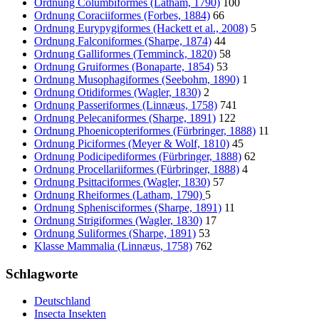
Ordnung Columbiformes (Latham, 1790)
100
Ordnung Coraciiformes (Forbes, 1884)
66
Ordnung Eurypygiformes (Hackett et al., 2008)
5
Ordnung Falconiformes (Sharpe, 1874)
44
Ordnung Galliformes (Temminck, 1820)
58
Ordnung Gruiformes (Bonaparte, 1854)
53
Ordnung Musophagiformes (Seebohm, 1890)
1
Ordnung Otidiformes (Wagler, 1830)
2
Ordnung Passeriformes (Linnæus, 1758)
741
Ordnung Pelecaniformes (Sharpe, 1891)
122
Ordnung Phoenicopteriformes (Fürbringer, 1888)
11
Ordnung Piciformes (Meyer & Wolf, 1810)
45
Ordnung Podicipediformes (Fürbringer, 1888)
62
Ordnung Procellariiformes (Fürbringer, 1888)
4
Ordnung Psittaciformes (Wagler, 1830)
57
Ordnung Rheiformes (Latham, 1790)
5
Ordnung Sphenisciformes (Sharpe, 1891)
11
Ordnung Strigiformes (Wagler, 1830)
17
Ordnung Suliformes (Sharpe, 1891)
53
Klasse Mammalia (Linnæus, 1758)
762
Schlagworte
Deutschland
Insecta Insekten