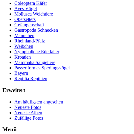
Coleoptera Käfer
Aves Vögel
Mollusca Weichtiere
Oberselters
Gefangenschaft
Gastropoda Schnecken
Männchen
Rheinland-Pfalz
Weibchen
Nymphalidae Edelfalter
Kroatien
Mammalia Säugetiere
Passeriformes Sperlingsvögel
Bayern
Reptilia Reptilien
Erweitert
Am häufigsten angesehen
Neueste Fotos
Neueste Alben
Zufällige Fotos
Menü