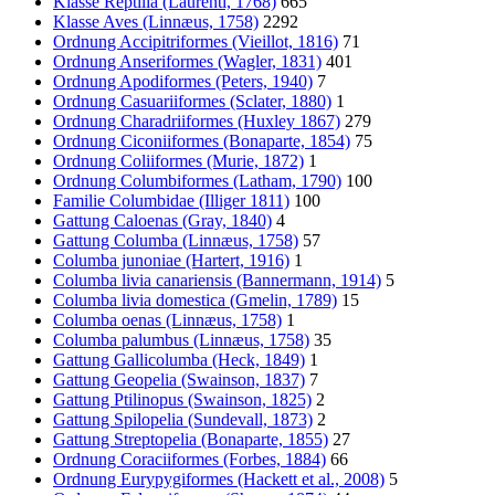
Klasse Reptilia (Laurenti, 1768)
665
Klasse Aves (Linnæus, 1758)
2292
Ordnung Accipitriformes (Vieillot, 1816)
71
Ordnung Anseriformes (Wagler, 1831)
401
Ordnung Apodiformes (Peters, 1940)
7
Ordnung Casuariiformes (Sclater, 1880)
1
Ordnung Charadriiformes (Huxley 1867)
279
Ordnung Ciconiiformes (Bonaparte, 1854)
75
Ordnung Coliiformes (Murie, 1872)
1
Ordnung Columbiformes (Latham, 1790)
100
Familie Columbidae (Illiger 1811)
100
Gattung Caloenas (Gray, 1840)
4
Gattung Columba (Linnæus, 1758)
57
Columba junoniae (Hartert, 1916)
1
Columba livia canariensis (Bannermann, 1914)
5
Columba livia domestica (Gmelin, 1789)
15
Columba oenas (Linnæus, 1758)
1
Columba palumbus (Linnæus, 1758)
35
Gattung Gallicolumba (Heck, 1849)
1
Gattung Geopelia (Swainson, 1837)
7
Gattung Ptilinopus (Swainson, 1825)
2
Gattung Spilopelia (Sundevall, 1873)
2
Gattung Streptopelia (Bonaparte, 1855)
27
Ordnung Coraciiformes (Forbes, 1884)
66
Ordnung Eurypygiformes (Hackett et al., 2008)
5