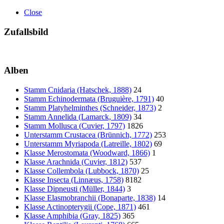
Close
Zufallsbild
Alben
Stamm Cnidaria (Hatschek, 1888)
24
Stamm Echinodermata (Bruguière, 1791)
40
Stamm Platyhelminthes (Schneider, 1873)
2
Stamm Annelida (Lamarck, 1809)
34
Stamm Mollusca (Cuvier, 1797)
1826
Unterstamm Crustacea (Brünnich, 1772)
253
Unterstamm Myriapoda (Latreille, 1802)
69
Klasse Merostomata (Woodward, 1866)
1
Klasse Arachnida (Cuvier, 1812)
537
Klasse Collembola (Lubbock, 1870)
25
Klasse Insecta (Linnæus, 1758)
8182
Klasse Dipneusti (Müller, 1844)
3
Klasse Elasmobranchii (Bonaparte, 1838)
14
Klasse Actinopterygii (Cope, 1871)
461
Klasse Amphibia (Gray, 1825)
365