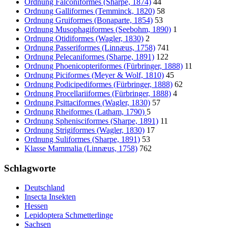
Ordnung Falconiformes (Sharpe, 1874)
44
Ordnung Galliformes (Temminck, 1820)
58
Ordnung Gruiformes (Bonaparte, 1854)
53
Ordnung Musophagiformes (Seebohm, 1890)
1
Ordnung Otidiformes (Wagler, 1830)
2
Ordnung Passeriformes (Linnæus, 1758)
741
Ordnung Pelecaniformes (Sharpe, 1891)
122
Ordnung Phoenicopteriformes (Fürbringer, 1888)
11
Ordnung Piciformes (Meyer & Wolf, 1810)
45
Ordnung Podicipediformes (Fürbringer, 1888)
62
Ordnung Procellariiformes (Fürbringer, 1888)
4
Ordnung Psittaciformes (Wagler, 1830)
57
Ordnung Rheiformes (Latham, 1790)
5
Ordnung Sphenisciformes (Sharpe, 1891)
11
Ordnung Strigiformes (Wagler, 1830)
17
Ordnung Suliformes (Sharpe, 1891)
53
Klasse Mammalia (Linnæus, 1758)
762
Schlagworte
Deutschland
Insecta Insekten
Hessen
Lepidoptera Schmetterlinge
Sachsen