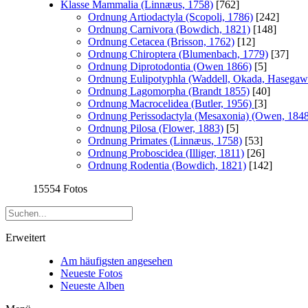
Klasse Mammalia (Linnæus, 1758)
[762]
Ordnung Artiodactyla (Scopoli, 1786)
[242]
Ordnung Carnivora (Bowdich, 1821)
[148]
Ordnung Cetacea (Brisson, 1762)
[12]
Ordnung Chiroptera (Blumenbach, 1779)
[37]
Ordnung Diprotodontia (Owen 1866)
[5]
Ordnung Eulipotyphla (Waddell, Okada, Hasegaw
Ordnung Lagomorpha (Brandt 1855)
[40]
Ordnung Macrocelidea (Butler, 1956)
[3]
Ordnung Perissodactyla (Mesaxonia) (Owen, 184
Ordnung Pilosa (Flower, 1883)
[5]
Ordnung Primates (Linnæus, 1758)
[53]
Ordnung Proboscidea (Illiger, 1811)
[26]
Ordnung Rodentia (Bowdich, 1821)
[142]
15554 Fotos
Erweitert
Am häufigsten angesehen
Neueste Fotos
Neueste Alben