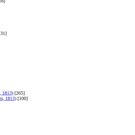
16]
[31]
, 1813)
[265]
m, 1813)
[100]