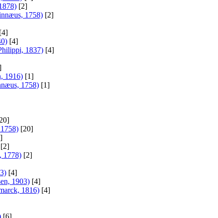
 1878)
[2]
Linnæus, 1758)
[2]
[4]
40)
[4]
hilippi, 1837)
[4]
]
n, 1916)
[1]
nnæus, 1758)
[1]
20]
 1758)
[20]
]
[2]
, 1778)
[2]
3)
[4]
sen, 1903)
[4]
amarck, 1816)
[4]
)
[6]