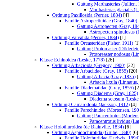
Gattung Marthasterias (Jullien,
Marthasterias glacialis (
Ordnung Paxillosida (Perrier, 1884)
[4]
Familie Astropectinidae (Gray, 1840)
Gattung Astropecten (Gray, 18
Astropecten spinulosus (P
Ordnung Valvatida (Perrier, 1884)
[1]
Familie Oreasteridae (Fisher, 1911)
[1
Gattung Protoreaster (Döderlei
Protoreaster nodosus (Li
Klasse Echinoidea (Leske, 1778)
[26]
Ordnung Arbacioida (Gregory, 1900)
[22]
Familie Arbaciidae (Gray, 1855)
[20]
Gattung Arbacia (Gray, 1835)
[
Arbacia lixula (Linnæus,
Familie Diadematidae (Gray, 1855)
[2
Gattung Diadema (Gray, 1825)
Diadema setosum (Leske
Ordnung Camarodonta (Jackson, 1912)
[4]
Familie Parechinidae (Mortensen, 190
Gattung Paracentrotus (Morten
Paracentrotus lividus (L
Klasse Holothuroidea (de Blainville, 1834)
[6]
Ordnung Aspidochirotida (Grube, 1840)
[6]
Familie Holothuriidae (Ludwig, 1894