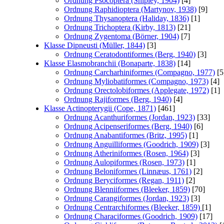
Ordnung Psocoptera (Shipley, 1904)
[4]
Ordnung Raphidioptera (Martynov, 1938)
[9]
Ordnung Thysanoptera (Haliday, 1836)
[1]
Ordnung Trichoptera (Kirby, 1813)
[21]
Ordnung Zygentoma (Börner, 1904)
[7]
Klasse Dipneusti (Müller, 1844)
[3]
Ordnung Ceratodontiformes (Berg, 1940)
[3]
Klasse Elasmobranchii (Bonaparte, 1838)
[14]
Ordnung Carcharhiniformes (Compagno, 1977)
[5
Ordnung Myliobatiformes (Compagno, 1973)
[4]
Ordnung Orectolobiformes (Applegate, 1972)
[1]
Ordnung Rajiformes (Berg, 1940)
[4]
Klasse Actinopterygii (Cope, 1871)
[461]
Ordnung Acanthuriformes (Jordan, 1923)
[33]
Ordnung Acipenseriformes (Berg, 1940)
[6]
Ordnung Anabantiformes (Britz, 1995)
[1]
Ordnung Anguilliformes (Goodrich, 1909)
[3]
Ordnung Atheriniformes (Rosen, 1964)
[3]
Ordnung Aulopiformes (Rosen, 1973)
[1]
Ordnung Beloniformes (Linnæus, 1761)
[2]
Ordnung Beryciformes (Regan, 1911)
[2]
Ordnung Blenniiformes (Bleeker, 1859)
[70]
Ordnung Carangiformes (Jordan, 1923)
[3]
Ordnung Centrarchiformes (Bleeker, 1859)
[1]
Ordnung Characiformes (Goodrich, 1909)
[17]