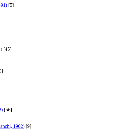
891)
[5]
2)
[45]
8]
8)
[56]
anchi, 1902)
[9]