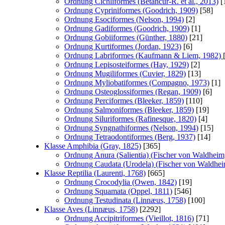
Ordnung Cichliformes (Betancur-R. et al., 2013)
[
Ordnung Cypriniformes (Goodrich, 1909)
[58]
Ordnung Esociformes (Nelson, 1994)
[2]
Ordnung Gadiformes (Goodrich, 1909)
[1]
Ordnung Gobiiformes (Günther, 1880)
[21]
Ordnung Kurtiformes (Jordan, 1923)
[6]
Ordnung Labriformes (Kaufmann & Liem, 1982)
Ordnung Lepisosteiformes (Hay, 1929)
[2]
Ordnung Mugiliformes (Cuvier, 1829)
[13]
Ordnung Myliobatiformes (Compagno, 1973)
[1]
Ordnung Osteoglossiformes (Regan, 1909)
[6]
Ordnung Perciformes (Bleeker, 1859)
[110]
Ordnung Salmoniformes (Bleeker, 1859)
[19]
Ordnung Siluriformes (Rafinesque, 1820)
[4]
Ordnung Syngnathiformes (Nelson, 1994)
[15]
Ordnung Tetraodontiformes (Berg, 1937)
[14]
Klasse Amphibia (Gray, 1825)
[365]
Ordnung Anura (Salientia) (Fischer von Waldheim
Ordnung Caudata (Urodela) (Fischer von Waldhei
Klasse Reptilia (Laurenti, 1768)
[665]
Ordnung Crocodylia (Owen, 1842)
[19]
Ordnung Squamata (Oppel, 1811)
[546]
Ordnung Testudinata (Linnæus, 1758)
[100]
Klasse Aves (Linnæus, 1758)
[2292]
Ordnung Accipitriformes (Vieillot, 1816)
[71]