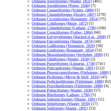
Ordnung Anseriformes (Wagler, 1831)
[401]
Ordnung Apodiformes (Peters, 1940)
[7]
Ordnung Casuariiformes (Sclater, 1880)
[1]
Ordnung Charadriiformes (Huxley 1867)
[279]
Ordnung Ciconiiformes (Bonaparte, 1854)
[75]
Ordnung Coliiformes (Murie, 1872)
[1]
Ordnung Columbiformes (Latham, 1790)
[100]
Ordnung Coraciiformes (Forbes, 1884)
[66]
Ordnung Eurypygiformes (Hackett et al., 2008)
[5
Ordnung Falconiformes (Sharpe, 1874)
[44]
Ordnung Galliformes (Temminck, 1820)
[58]
Ordnung Gruiformes (Bonaparte, 1854)
[53]
Ordnung Musophagiformes (Seebohm, 1890)
[1]
Ordnung Otidiformes (Wagler, 1830)
[2]
Ordnung Passeriformes (Linnæus, 1758)
[741]
Ordnung Pelecaniformes (Sharpe, 1891)
[122]
Ordnung Phoenicopteriformes (Fürbringer, 1888)
[
Ordnung Piciformes (Meyer & Wolf, 1810)
[45]
Ordnung Podicipediformes (Fürbringer, 1888)
[62
Ordnung Procellariiformes (Fürbringer, 1888)
[4]
Ordnung Psittaciformes (Wagler, 1830)
[57]
Ordnung Rheiformes (Latham, 1790)
[5]
Ordnung Sphenisciformes (Sharpe, 1891)
[11]
Ordnung Strigiformes (Wagler, 1830)
[17]
Ordnung Suliformes (Sharpe, 1891)
[53]