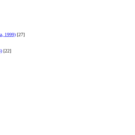
a, 1999)
[27]
8)
[22]