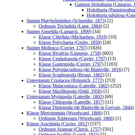
Gattung Holothuria (Linnæus, 
Holothuria (Panningothuri
Holothuria tubulosa (Gme
Stamm Platyhelminthes (Schneider, 1873)
[2]
Ordnung Tricladida (Lang, 1884)
[2]
Stamm Annelida (Lamarck, 1809)
[34]
Klasse Clitellata (Michaelsen, 1919)
[10]
Klasse Polychaeta (Grube, 1850)
[24]
Stamm Mollusca (Cuvier, 1797)
[1826]
Klasse Bivalvia (Linnæus, 1758)
[602]
Klasse Cephalopoda (Cuvier, 1797)
[13]
Klasse Gastropoda (Cuvier, 1797)
[1203]
Klasse Polyplacophora (de Blainville, 1816)
[7]
Klasse Scaphopoda (Bronn, 1862)
[1]
Unterstamm Crustacea (Brünnich, 1772)
[253]
Klasse Malacostraca (Latreille, 1802)
[252]
Klasse Maxillopoda (Dahl, 1956)
[1]
Unterstamm Myriapoda (Latreille, 1802)
[69]
Klasse Chilopoda (Latreille, 1817)
[11]
Klasse Diplopoda (de Blainville in Gervais, 1844)
Klasse Merostomata (Woodward, 1866)
[1]
Ordnung Xiphosura (Woodward, 1866)
[1]
Klasse Arachnida (Cuvier, 1812)
[537]
Ordnung Araneae (Clerck, 1757)
[501]
Ordnung Ixodida (Leach, 1815)
[5]