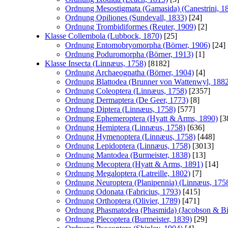
Ordnung Mesostigmata (Gamasida) (Canestrini, 1
Ordnung Opiliones (Sundevall, 1833)
[24]
Ordnung Trombidiformes (Reuter, 1909)
[2]
Klasse Collembola (Lubbock, 1870)
[25]
Ordnung Entomobryomorpha (Börner, 1906)
[24]
Ordnung Poduromorpha (Börner, 1913)
[1]
Klasse Insecta (Linnæus, 1758)
[8182]
Ordnung Archaeognatha (Börner, 1904)
[4]
Ordnung Blattodea (Brunner von Wattenwyl, 188
Ordnung Coleoptera (Linnæus, 1758)
[2357]
Ordnung Dermaptera (De Geer, 1773)
[8]
Ordnung Diptera (Linnæus, 1758)
[577]
Ordnung Ephemeroptera (Hyatt & Arms, 1890)
[3
Ordnung Hemiptera (Linnæus, 1758)
[636]
Ordnung Hymenoptera (Linnæus, 1758)
[448]
Ordnung Lepidoptera (Linnæus, 1758)
[3013]
Ordnung Mantodea (Burmeister, 1838)
[13]
Ordnung Mecoptera (Hyatt & Arms, 1891)
[14]
Ordnung Megaloptera (Latreille, 1802)
[7]
Ordnung Neuroptera (Planipennia) (Linnæus, 175
Ordnung Odonata (Fabricius, 1793)
[415]
Ordnung Orthoptera (Olivier, 1789)
[471]
Ordnung Phasmatodea (Phasmida) (Jacobson & Bi
Ordnung Plecoptera (Burmeister, 1839)
[29]