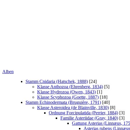
Alben
Stamm Cnidaria (Hatschek, 1888)
[24]
Klasse Anthozoa (Ehrenberg, 1834)
[5]
Klasse Hydrozoa (Owen, 1843)
[1]
Klasse Scyphozoa (Goette, 1887)
[18]
Stamm Echinodermata (Bruguière, 1791)
[40]
Klasse Asteroidea (de Blainville, 1830)
[8]
Ordnung Forcipulatida (Perrier, 1884)
[3]
Familie Asteriidae (Gray, 1840)
[3]
Gattung Asterias (Linnæus, 17
Asterias rubens (Linnæus