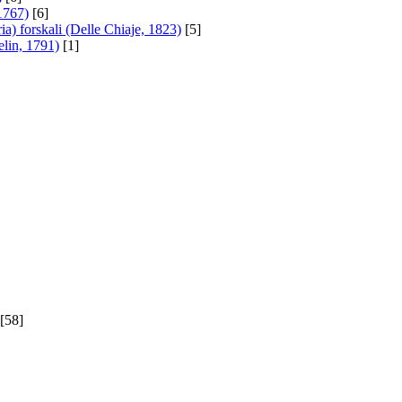
1767)
[6]
a) forskali (Delle Chiaje, 1823)
[5]
lin, 1791)
[1]
[58]