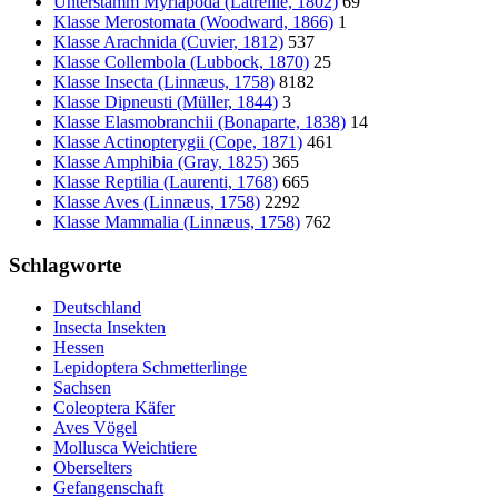
Unterstamm Myriapoda (Latreille, 1802)
69
Klasse Merostomata (Woodward, 1866)
1
Klasse Arachnida (Cuvier, 1812)
537
Klasse Collembola (Lubbock, 1870)
25
Klasse Insecta (Linnæus, 1758)
8182
Klasse Dipneusti (Müller, 1844)
3
Klasse Elasmobranchii (Bonaparte, 1838)
14
Klasse Actinopterygii (Cope, 1871)
461
Klasse Amphibia (Gray, 1825)
365
Klasse Reptilia (Laurenti, 1768)
665
Klasse Aves (Linnæus, 1758)
2292
Klasse Mammalia (Linnæus, 1758)
762
Schlagworte
Deutschland
Insecta Insekten
Hessen
Lepidoptera Schmetterlinge
Sachsen
Coleoptera Käfer
Aves Vögel
Mollusca Weichtiere
Oberselters
Gefangenschaft