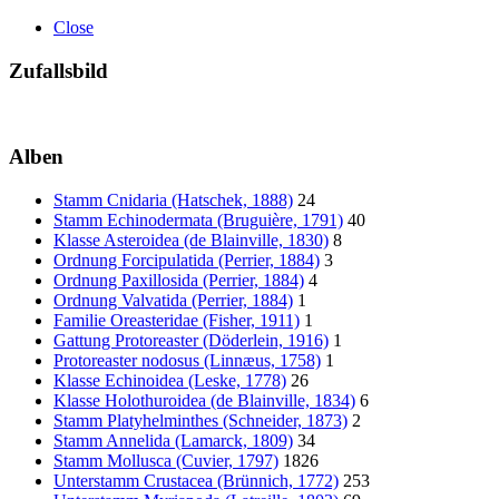
Close
Zufallsbild
Alben
Stamm Cnidaria (Hatschek, 1888)
24
Stamm Echinodermata (Bruguière, 1791)
40
Klasse Asteroidea (de Blainville, 1830)
8
Ordnung Forcipulatida (Perrier, 1884)
3
Ordnung Paxillosida (Perrier, 1884)
4
Ordnung Valvatida (Perrier, 1884)
1
Familie Oreasteridae (Fisher, 1911)
1
Gattung Protoreaster (Döderlein, 1916)
1
Protoreaster nodosus (Linnæus, 1758)
1
Klasse Echinoidea (Leske, 1778)
26
Klasse Holothuroidea (de Blainville, 1834)
6
Stamm Platyhelminthes (Schneider, 1873)
2
Stamm Annelida (Lamarck, 1809)
34
Stamm Mollusca (Cuvier, 1797)
1826
Unterstamm Crustacea (Brünnich, 1772)
253