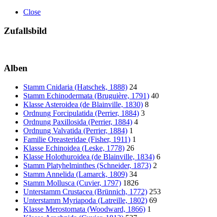
Close
Zufallsbild
Alben
Stamm Cnidaria (Hatschek, 1888)
24
Stamm Echinodermata (Bruguière, 1791)
40
Klasse Asteroidea (de Blainville, 1830)
8
Ordnung Forcipulatida (Perrier, 1884)
3
Ordnung Paxillosida (Perrier, 1884)
4
Ordnung Valvatida (Perrier, 1884)
1
Familie Oreasteridae (Fisher, 1911)
1
Klasse Echinoidea (Leske, 1778)
26
Klasse Holothuroidea (de Blainville, 1834)
6
Stamm Platyhelminthes (Schneider, 1873)
2
Stamm Annelida (Lamarck, 1809)
34
Stamm Mollusca (Cuvier, 1797)
1826
Unterstamm Crustacea (Brünnich, 1772)
253
Unterstamm Myriapoda (Latreille, 1802)
69
Klasse Merostomata (Woodward, 1866)
1