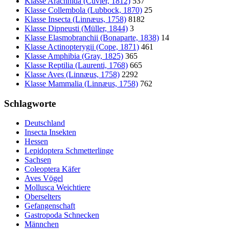
Klasse Arachnida (Cuvier, 1812)
537
Klasse Collembola (Lubbock, 1870)
25
Klasse Insecta (Linnæus, 1758)
8182
Klasse Dipneusti (Müller, 1844)
3
Klasse Elasmobranchii (Bonaparte, 1838)
14
Klasse Actinopterygii (Cope, 1871)
461
Klasse Amphibia (Gray, 1825)
365
Klasse Reptilia (Laurenti, 1768)
665
Klasse Aves (Linnæus, 1758)
2292
Klasse Mammalia (Linnæus, 1758)
762
Schlagworte
Deutschland
Insecta Insekten
Hessen
Lepidoptera Schmetterlinge
Sachsen
Coleoptera Käfer
Aves Vögel
Mollusca Weichtiere
Oberselters
Gefangenschaft
Gastropoda Schnecken
Männchen